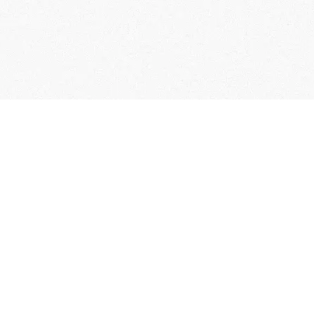
User Guide
Membership Terms & Conditions
FAQs
Contact Us
Collection of Personal Information
Specified Commercial Transaction Act
Related Links
Terms of Service
Privacy policy