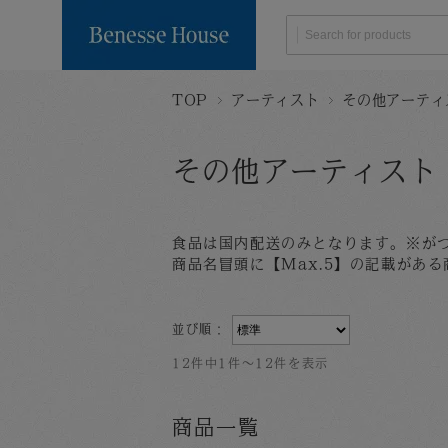
TOP
アーティスト
その他アーティ
Search by Category
Delivery within Japa
Global Shipping
※Click 
Naoshima
Books/
Limited
Postcard
その他アーティスト
User guide
Collection of Personal Informa
Terms of Servi
Tableware
Food
食品は国内配送のみとなります。※が
Search by Artist
商品名冒頭に【Max.5】の記載があ
Benesse
Art House
House
Project
並び順：
All products
12件中1件～12件を表示
商品一覧