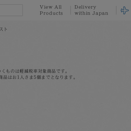
View All
Delivery
Products
within Japan
スト
n
here for international orders
※Click here for delivery within Japan
Hotel
Stationary
Fabric
Goods
tion
ce
Privacy Policy
Terms of Service
Gift
Gift
Set
Wrapping
つくものは軽減税率対象商品です。
る商品はお1人さま5個までとなります。
Yayoi
Shinro
Tatsuo
Kusama
Ohtake
Miyajima