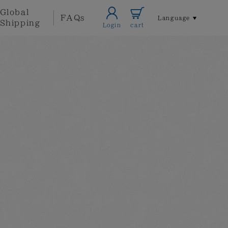
Global
FAQs
Language
Shipping
Login
cart
Home/Life
Accessories
style
Local
Other
Themed
Artists
Goods