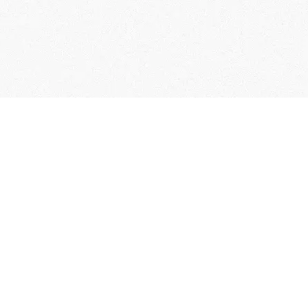
User Guide
Membership Terms & Conditions
FAQs
Contact Us
Collection of Personal Information
Specified Commercial Transaction Act
Related Links
Terms of Service
Privacy policy