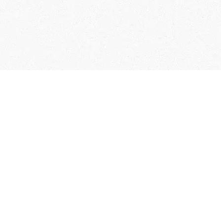
User Guide
Membership Terms & Conditions
FAQs
Contact Us
Collection of Personal Information
Specified Commercial Transaction Act
Related Links
Terms of Service
Privacy policy