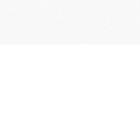
User Guide
Membership Terms & Conditions
FAQs
Contact Us
Collection of Personal Information
Specified Commercial Transaction Act
Related Links
Terms of Service
Privacy policy