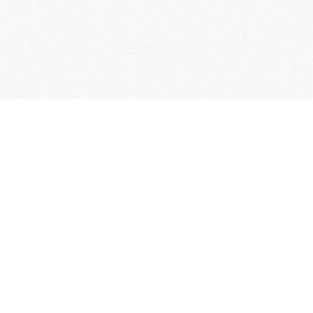
User Guide
Membership Terms & Conditions
FAQs
Contact Us
Collection of Personal Information
Specified Commercial Transaction Act
Related Links
Terms of Service
Privacy policy