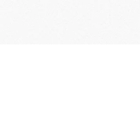
User Guide
Membership Terms & Conditions
FAQs
Contact Us
Collection of Personal Information
Specified Commercial Transaction Act
Related Links
Terms of Service
Privacy policy